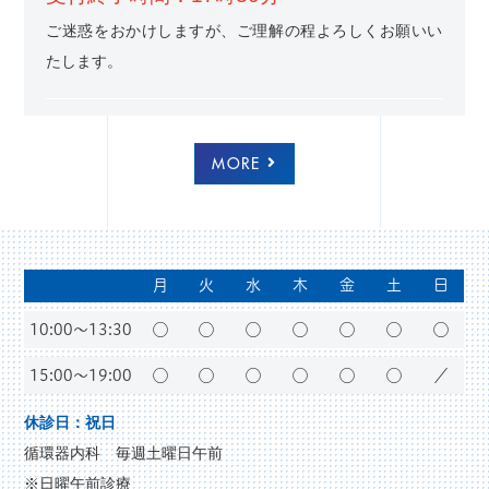
ご迷惑をおかけしますが、ご理解の程よろしくお願いい
たします。
2026.04.20
お知らせ
MORE
ゴールデンウィーク期間 診療日のご案内
月
火
水
木
金
土
日
10:00〜13:30
◯
◯
◯
◯
◯
◯
◯
15:00～19:00
◯
◯
◯
◯
◯
◯
／
休診日：祝日
循環器内科 毎週土曜日午前
2025.12.04
お知らせ
※日曜午前診療