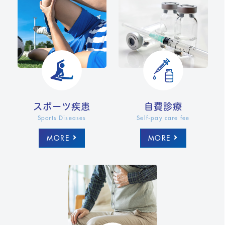
スポーツ疾患
自費診療
Sports Diseases
Self-pay care fee
MORE
MORE