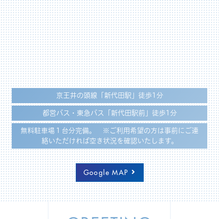
令和7年10月1日～令和8年1月31日
京王井の頭線「新代田駅」徒歩1分
皮下注射：2回まで接種可能
都営バス・東急バス「新代田駅前」徒歩1分
点鼻型：1回接種
無料駐車場１台分完備。 ※ご利用希望の方は事前にご連
●小児インフルエンザワクチン皮下注射 対象：小学生（世
絡いただければ空き状況を確認いたします。
田谷区民） 自己負担：1,500円 ※2回まで
中学生
（世田谷区民） 自己負担：1回目1,500円 2回目3,500
Google MAP
円
●小児インフルエンザワクチン点鼻型 対象：小学生～中学
生（世田谷区民） 自己負担：3,000円 ※1回接種