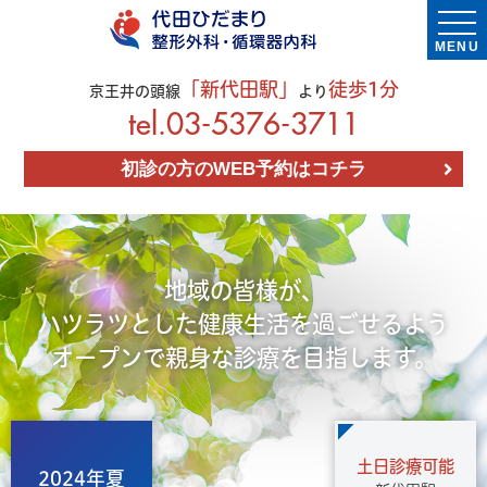
MENU
「新代田駅」
徒歩1分
京王井の頭線
より
03-5376-3711
初診の方のWEB予約はコチラ
地域の皆様が、
ハツラツとした健康生活を過ごせるよう
オープンで親身な診療を目指します。
土日診療可能
2024年夏