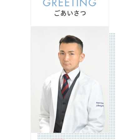
GREETING
●一般インフルエンザワクチン皮下注射 対象：15歳以上
ごあいさつ
自己負担：3,500円
●一般インフルエンザワクチン点鼻型 対象：15歳～18歳
自己負担：7,000円
●高齢者インフルエンザワクチン皮下注射 対象：65歳以
上の方（世田谷区民） 自己負担：2,500円
（23
区、狛江市、調布市、三鷹市と乗り入れ有）
※予診票をお持ちの方はご持参ください
2025.10.01
お知らせ
ベースアップ評価料に関する掲示