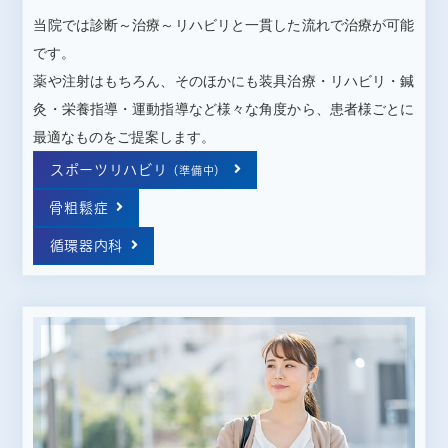
当院では診断～治療～リハビリと一貫した流れで治療が可能
です。
薬や注射はもちろん、そのほかにも装具治療・リハビリ・鍼
灸・栄養指導・運動指導など様々な角度から、患者様ごとに
2025.03.28
お知らせ
最適なものをご提案します。
新院長就任のお知らせ
スポーツリハビリ
（準備中）
骨粗鬆症
循環器内科
2024.12.09
お知らせ