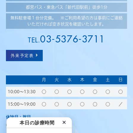
都営バス・東急バス「新代田駅前」徒歩1分
無料駐車場１台分完備。 ※ご利用希望の方は事前にご連絡
いただければ空き状況を確認いたします。
03-5376-3711
TEL.
外来予定表
月
火
水
木
金
土
日
10:00〜13:30
◯
◯
◯
◯
◯
◯
◯
15:00～19:00
◯
◯
◯
◯
◯
◯
／
休診日：祝日
本日の診療時間
循環器内科 毎週土曜日午前