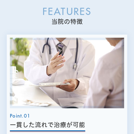
当院では、2024年6月施行の診療報酬改定により、「ベー
FEATURES
スアップ評価料」を2025年10月1日より算定し、その一
部を患者様にご負担頂いております。本評価料は医療従
当院の特徴
事者の処遇改善にその全額を充当することにより、物価
高騰の中、医療従事者が安心して職務に従事することを
目的としております。ご理解のほど、何卒よろしくお願
い申し上げます。
2025.07.22
お知らせ
新しい骨密度機器を導入しました
Point.01
一貫した流れで治療が可能