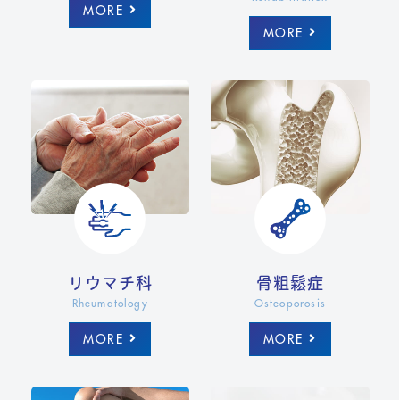
MORE
MORE
リウマチ科
骨粗鬆症
Rheumatology
Osteoporosis
MORE
MORE